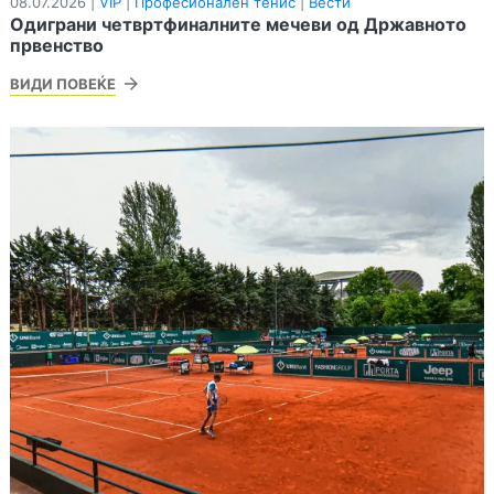
08.07.2026 |
VIP
|
Професионален тенис
|
Вести
Одиграни четвртфиналните мечеви од Државното
првенство
ВИДИ ПОВЕЌЕ