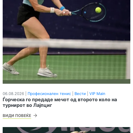
06.08.2026 |
Професионален тенис
|
Вести
|
VIP Main
Ѓорческа го предаде мечот од второто коло на
турнирот во Лајпциг
ВИДИ ПОВЕЌЕ