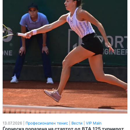
13.07.2026 |
Професионален тенис
|
Вести
|
VIP Main
Ѓорческа поразена на стартот од ВТА 125 турнирот