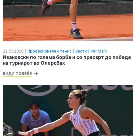
22.07.2026 |
Професионален тенис
|
Вести
|
VIP Main
Ивановски по голема борба и со пресврт до победа
на турнирот во Олерсбах
ВИДИ ПОВЕЌЕ