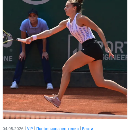
04.08.2026 |
VIP
|
Професионален тенис
|
Вести