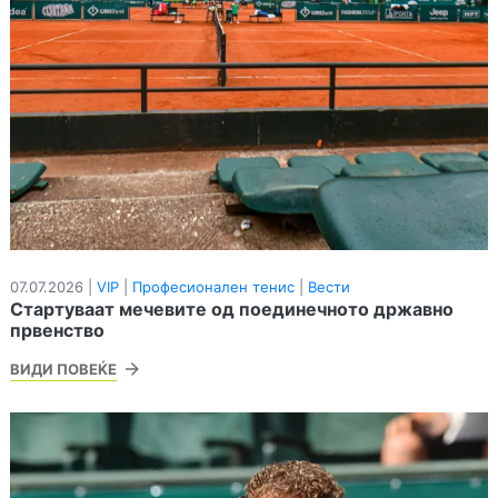
07.07.2026 |
VIP
|
Професионален тенис
|
Вести
Стартуваат мечевите од поединечното државно
првенство
ВИДИ ПОВЕЌЕ