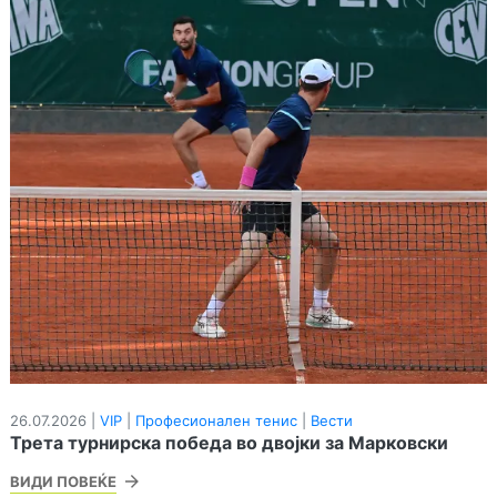
26.07.2026 |
VIP
|
Професионален тенис
|
Вести
Трета турнирска победа во двојки за Марковски
ВИДИ ПОВЕЌЕ