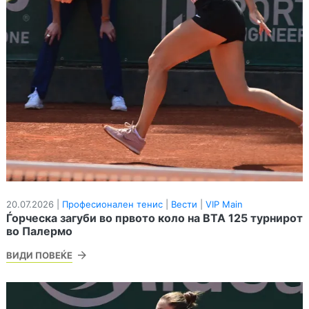
20.07.2026 |
Професионален тенис
|
Вести
|
VIP Main
Ѓорческа загуби во првото коло на ВТА 125 турнирот
во Палермо
ВИДИ ПОВЕЌЕ