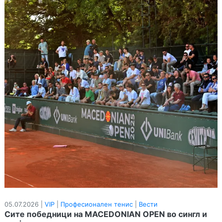
05.07.2026 |
VIP
|
Професионален тенис
|
Вести
Сите победници на MACEDONIAN OPEN во сингл и