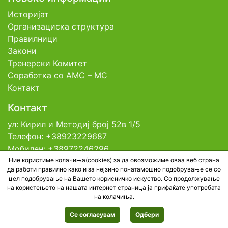
Историјат
Организациска структура
Правилници
Закони
Тренерски Комитет
Соработка со АМС – МС
Контакт
Контакт
ул: Кирил и Методиј број 52в 1/5
Телефон: +38923229687
Мобилен: +38972246296
Емаил: contact@tfsm.mk
Ние користиме колачиња(cookies) за да овозможиме оваа веб страна
да работи правилно како и за нејзино понатамошно подобрување се со
цел подобрување на Вашето корисничко искуство. Со продолжување
на користењето на нашата интернет страница ја прифаќате употребата
© 2026 Тениска Федерација на Северна
на колачиња.
Македонија. All rights reserved. Developed by
BestNetStudio
Се согласувам
Одбери