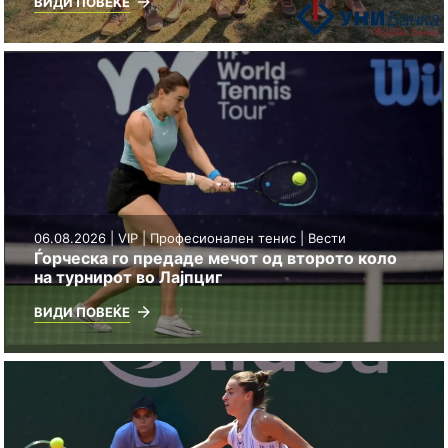
ВИДИ ПОВЕЌЕ
06.08.2026 | VIP | Професионален тенис | Вести
Ѓорческа го предаде мечот од второто коло
на турнирот во Лајпциг
ВИДИ ПОВЕЌЕ