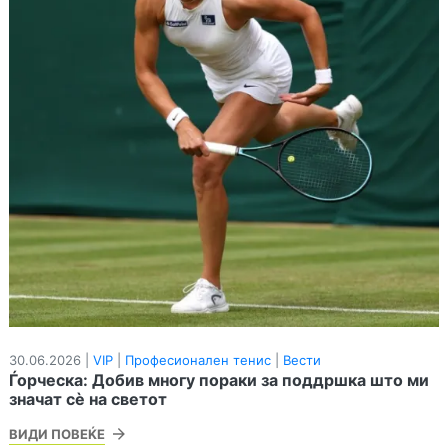
30.06.2026 |
VIP
|
Професионален тенис
|
Вести
Ѓорческа: Добив многу пораки за поддршка што ми
значат сè на светот
ВИДИ ПОВЕЌЕ