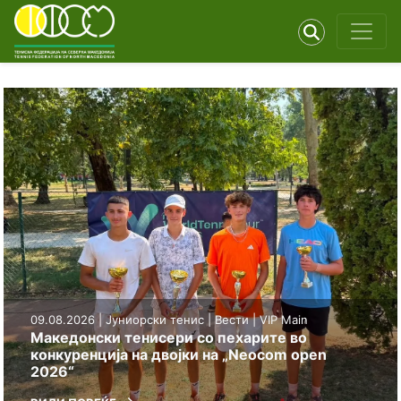
09.08.2026 |
Јуниорски тенис
|
Вести
|
VIP Main
Македонски тенисери со пехарите во
конкуренција на двојки на „Neocom open
2026“