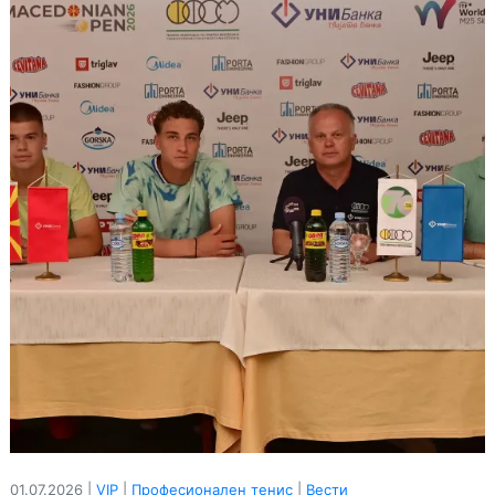
01.07.2026 |
VIP
|
Професионален тенис
|
Вести