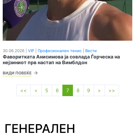
30.06.2026 |
VIP
|
Професионален тенис
|
Вести
Фаворитката Анисимова ја совлада Ѓорческа на
нејзиниот прв настап на Вимблдон
ВИДИ ПОВЕЌЕ
<<
<
5
6
7
8
9
>
>>
ГЕНЕРАЛЕН