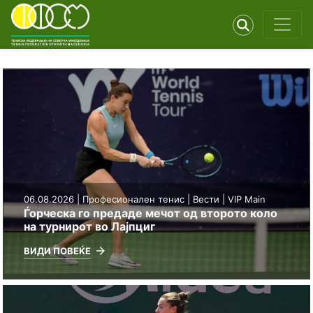
06.08.2026 |
Професионален тенис
|
Вести
|
VIP Main
Ѓорческа го предаде мечот од второто коло
на турнирот во Лајпциг
ВИДИ ПОВЕЌЕ