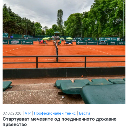
07.07.2026 |
VIP
|
Професионален тенис
|
Вести
Стартуваат мечевите од поединечното државно
првенство