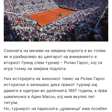
Сезоната на мечеви на земјена подлога е во голем
ек и разбирливо во центарот на вниманието е
вториот Гренд слем турнир – Ролан Гарос, кој се
игра токму на земјена подлога.
Низ историјата на женскиот тенис на Ролан Гарос
историски е запишано дека првиот турнир кај
дамите е одигран во далечната 1897 година, а прва
шампионка е Адин Масон, кој има вкупно пет
титули.
Но, турнирот на париската „црвеница“ има посебен