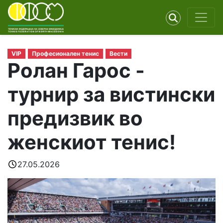
VIP
Професионален тенис
Вести
Ролан Гарос -
турнир за вистински
предизвик во
женскиот тенис!
27.05.2026