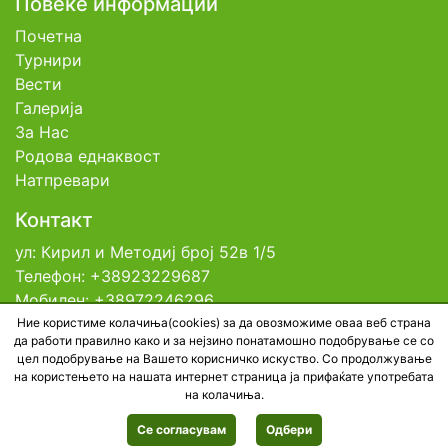
Повеќе информации
Почетна
Турнири
Вести
Галерија
За Нас
Родова еднаквост
Натпревари
Контакт
ул: Кирил и Методиј број 52в 1/5
Телефон: +38923229687
Мобилен: +38972246296
Емаил: contact@tfsm.mk
Ние користиме колачиња(cookies) за да овозможиме оваа веб страна
да работи правилно како и за нејзино понатамошно подобрување се со
цел подобрување на Вашето корисничко искуство. Со продолжување
на користењето на нашата интернет страница ја прифаќате употребата
© 2026 Тениска Федерација на Северна
на колачиња.
Македонија. All rights reserved. Developed by
BestNetStudio
Се согласувам
Одбери