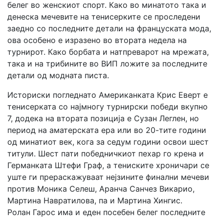
белег во женскиот спорт. Како во минатото така и
денеска мечевите на тенисерките се проследени
заедно со последните детали на француската мода,
ова особено е изразено во втората недела на
турнирот. Како борбата и натпреварот на мрежата,
така и на трибините во ВИП ложите за последните
детали од модната писта.
Историски погледнато Американката Крис Еверт е
тенисерката со најмногу турнирски победи вкупно
7, додека на втората позиција е Сузан Леглен, но
период на аматерската ера или во 20-тите години
од минатиот век, кога за седум години освои шест
титули. Шест пати победничкиот пехар го крена и
Германката Штефи Граф, а тениските хроничари се
уште ги прераскажуваат нејзините финални мечеви
против Моника Селеш, Аранча Санчез Викарио,
Мартина Навратилова, па и Мартина Хингис.
Ролан Гарос има и еден посебен белег последните