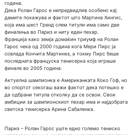
година.
Дека Ролан Гарос е непредвидлив особено кај
дамите покажува и фактот што Мартина Хингис,
која има шест Гренд слем титули има само две
финалиња во Париз и ниту еден пехар.
Франција како земја домаќин триумф на Ролан
Гарос чека од 2000 година кога Мери Пирс ја
совлада Кончита Мартинез, а токму Пирс беше
последната француска тенисерка која играше
финале во 2005 година.
Актуелна шампионка е Американката Коко Гоф, но
во спортот секогаш важи фактот дека потешко е
да одбрани титула отколку да се освои. Свои
амбиции за шампионскиот пехар има и најдобрата
светска тенисерка Арина Сабаленка.
Париз – Ролан Гарос уште едно големо тениско