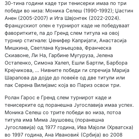
30-тина години каде три тенисерки имаа по три
победи во низа: Моника Селеш (1990-1992); Џастин
Анен (2005-2007) и Ига Швјонтек (2022-2024).
Францускиот опен е турнирот каде не победуваат
фаворитките, па до Гренд слем титула на овој
турнир стигнале: Џенифер Капријати, Анастасија
Мишкина, Светлана Кузњецова, Франческа
Скиавоне, Ли На, Гарбине Мугуруза, Јелена
Остапенко, Симона Халеп, Ешли Бартли, Барбора
Крејчикова, … Нивните победи ги спречија Марија
Шарапова да дојде до повеќе од две титули или
пак Серена Вилијамс која во Париз освои три.
Ролан Гарос е Гренд слем турнирот каде и
тенисерките од поранешна Југославија имаа успех.
Моника Селеш со трите победи во низа, потоа
титула има Мима Јаушовец (поранешна
Југославија) од 1977 година, Ива Мајоли (Хрватска)
во 1997 година, Ана Ивановиќ (Србија) во 2008