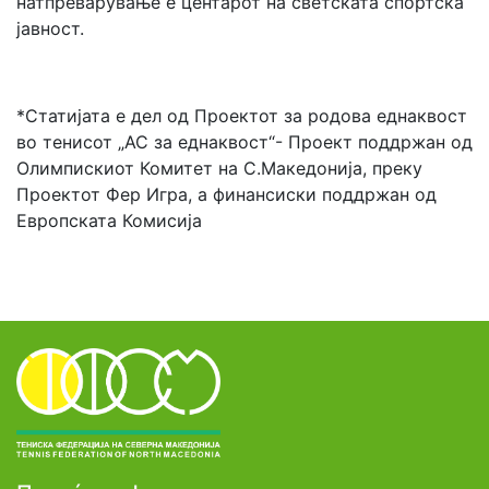
натпреварување е центарот на светската спортска
јавност.
*Статијата е дел од Проектот за родова еднаквост
во тенисот „АС за еднаквост“- Проект поддржан од
Олимпискиот Комитет на С.Македонија, преку
Проектот Фер Игра, а финансиски поддржан од
Европската Комисија