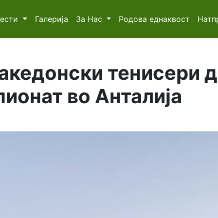
Вести
Галерија
За Нас
Родова еднаквост
Натп
акедонски тенисери д
ионат во Анталија