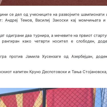
ини се дел од учесниците на развојните шампионати шт
ат: Андреј Темов, Василиј Закоски кај момчињата и
идат одиграни два турнира, а мечевите на првиот старт
 рангиран како четврти носител е слободен, дод
гра против Јамила Хусензаге од Азербејџан, додек
рскиот капитен Круно Деспотовски и Тања Стојановска,