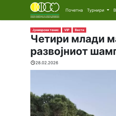
Почетна
Турнири
Јуниорски тенис
VIP
Вести
Четири млади м
развојниот шамп
28.02.2026