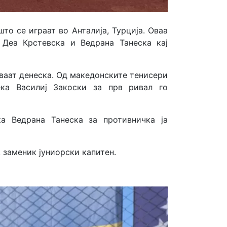
о се играат во Анталија, Турција. Оваа
 Деа Крстевска и Ведрана Танеска кај
уваат денеска. Од македонските тенисери
ека Василиј Закоски за прв ривал го
а Ведрана Танеска за противничка ја
 заменик јуниорски капитен.