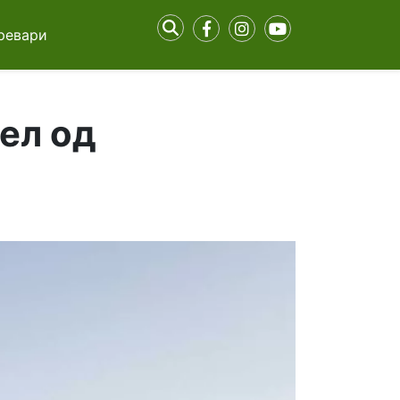
ревари
ел од