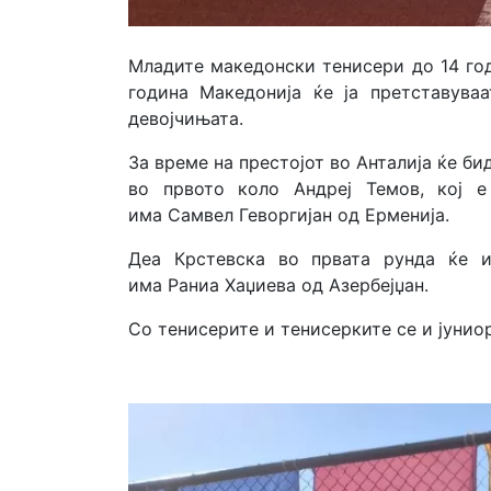
Младите македонски тенисери до 14 год
година Македонија ќе ја претставува
девојчињата.
За време на престојот во Анталија ќе б
во првото коло Андреј Темов, кој е
има Самвел Геворгијан од Ерменија.
Деа Крстевска во првата рунда ќе и
има Раниа Хаџиева од Азербејџан.
Со тенисерите и тенисерките се и јунио