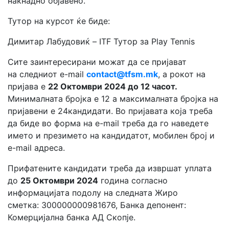
накнадно објавено.
Тутор на курсот ќе бидe:
Димитар Лабудовиќ – ITF Тутор за Play Tennis
Сите заинтересирани можат да се пријават
на следниот e-mail
contact@tfsm.mk
, а рокот на
пријава е
22
Октомври 202
4 до 12 часот.
Минималната бројка е 12 а максималната бројка на
пријавени е 24кандидати. Во пријавата која треба
да биде во форма на e-mail треба да го наведете
името и презимето на кандидатот, мобилен број и
e-mail адреса.
Прифатените кандидати треба да извршат уплата
до
25
Октомври 202
4
година согласно
информацијата подолу на следната Жиро
сметка: 300000000981676, Банка депонент:
Комерцијална банка АД Скопје.