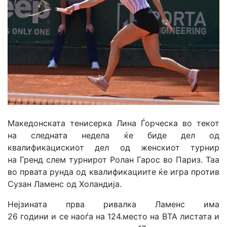
Македонската тенисерка Лина Ѓорческа во текот
на следната недела ќе биде дел од
квалификацискиот дел од женскиот турнир
на Гренд слем турнирот Ролан Гарос во Париз. Таа
во првата рунда од квалификациите ќе игра против
Сузан Ламенс од Холандија.
Нејзината прва ривалка Ламенс има
26 години и се наоѓа на 124.место на ВТА листата и