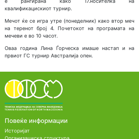
е рангирана како 17.носителка на
квалификацискиот турнир.
Мечот ќе се игра утре (понеделник) како втор меч
на теренот број 4. Почетокот на програмата на
мечеви е во 10 часот.
Оваа година Лина Ѓорческа имаше настап и на
првиот ГС турнир Австралија опен.
Повеќе информации
Историјат
Организациска структура